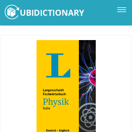
Catalogo
Novità
Contatti
Accedi
it
en