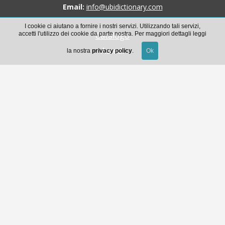
Email:
info@ubidictionary.com
I cookie ci aiutano a fornire i nostri servizi. Utilizzando tali servizi,
accetti l'utilizzo dei cookie da parte nostra. Per maggiori dettagli leggi
Catalogo
Accedi
la nostra
privacy policy
.
Scarica la guida all’uso di Ubidictionary
Condizioni generali di accesso al servizio e licenza
d’uso
© 2014 - 2026 Ubidictionary è un prodotto
Contatti
Privacy policy
born in
MaMaStudiOs