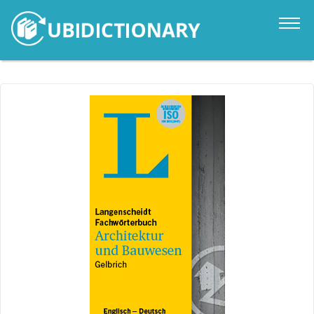
Catalogo
Novità
Contatti
Accedi
it
en