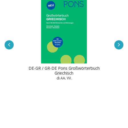
DE-GR / GR-DE Pons Großwörterbuch
Griechisch
di AA. VV.