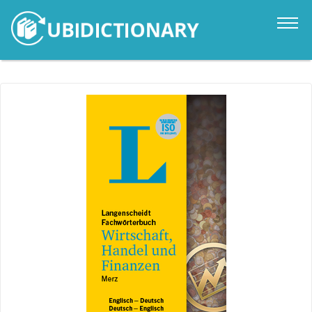
Catalogo
Novità
Contatti
Accedi
it
en