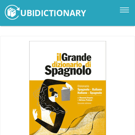
Catalogo
Novità
Contatti
Accedi
it
en