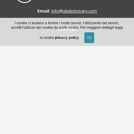
Email:
info@ubidictionary.com
I cookie ci aiutano a fornire i nostri servizi. Utilizzando tali servizi,
Catalogo
accetti l'utilizzo dei cookie da parte nostra. Per maggiori dettagli leggi
Accedi
la nostra
privacy policy
.
Scarica la guida all’uso di Ubidictionary
Condizioni generali di accesso al servizio e licenza
d’uso
© 2014 - 2026 Ubidictionary è un prodotto
Contatti
Privacy policy
born in
MaMaStudiOs