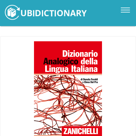
Catalogo
Novità
Contatti
Accedi
it
en