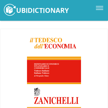
Catalogo
Novità
Contatti
Accedi
it
en