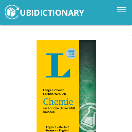
Catalogo
Novità
Contatti
Accedi
it
en