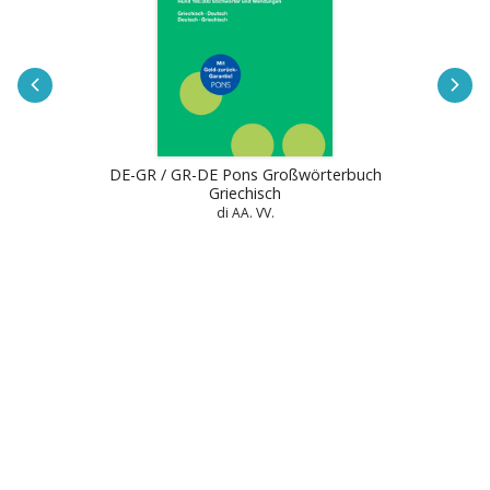
DE-GR / GR-DE Pons Großwörterbuch
Griechisch
di AA. VV.