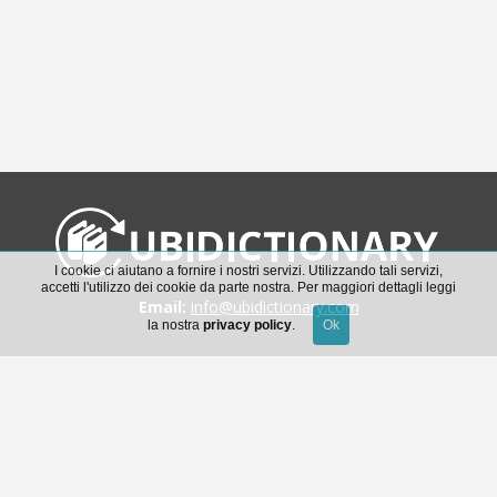
I cookie ci aiutano a fornire i nostri servizi. Utilizzando tali servizi,
accetti l'utilizzo dei cookie da parte nostra. Per maggiori dettagli leggi
Email:
info@ubidictionary.com
la nostra
privacy policy
.
Catalogo
Accedi
Scarica la guida all’uso di Ubidictionary
Condizioni generali di accesso al servizio e licenza