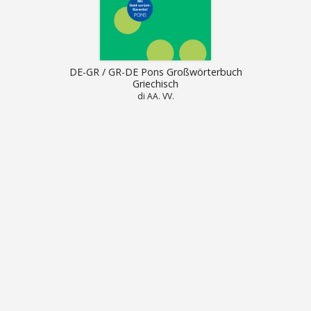
DE-GR / GR-DE Pons Großwörterbuch
Griechisch
di AA. VV.