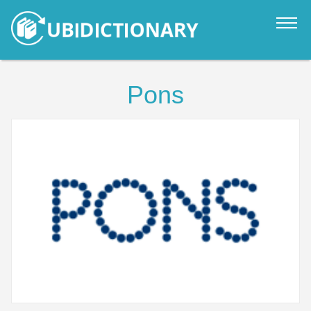
Catalogo
Pons
Novità
Contatti
Accedi
it
en