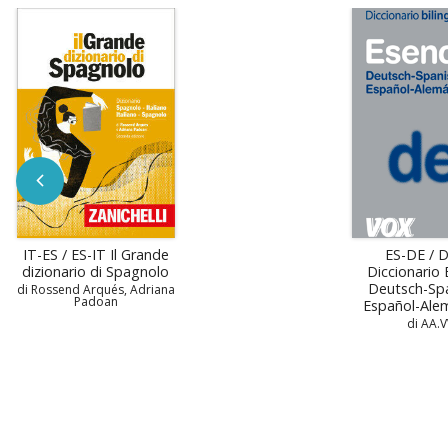
IT-ES / ES-IT Il Grande
ES-DE / 
dizionario di Spagnolo
Diccionario 
Deutsch-Spa
di Rossend Arqués, Adriana
Padoan
Español-Al
di AA.V