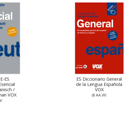
DE-ES
ES Diccionario General
Esencial
de la Lengua Española
nisch /
VOX
eman VOX
di AA.VV.
V.