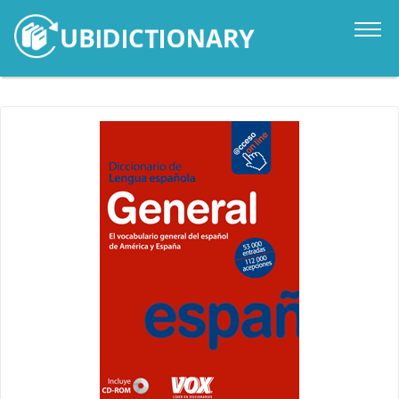
Catalogo
Novità
Contatti
Accedi
it
en