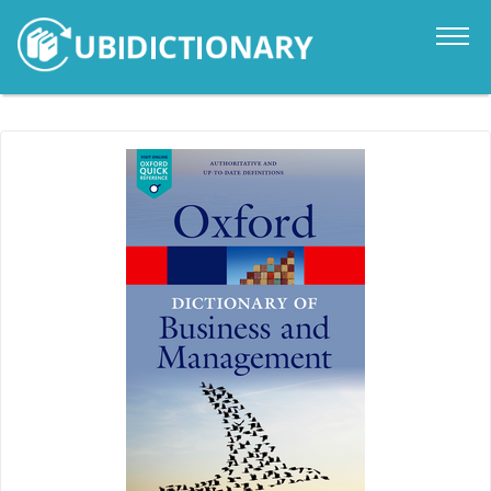
Catalogo
Novità
Contatti
Accedi
it
en