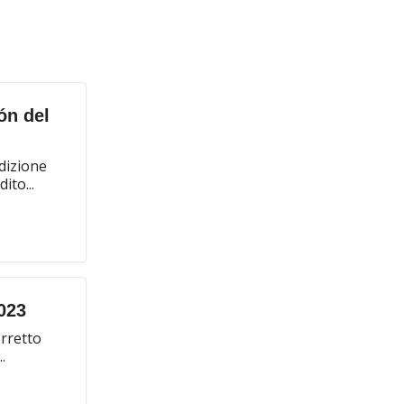
ón del
edizione
ito...
023
orretto
.